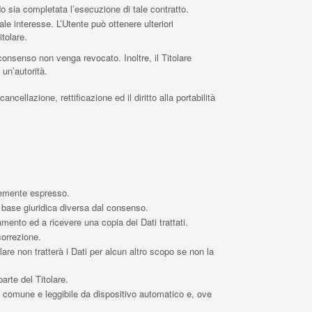
ndo sia completata l’esecuzione di tale contratto.
tale interesse. L’Utente può ottenere ulteriori
itolare.
consenso non venga revocato. Inoltre, il Titolare
un’autorità.
ncellazione, rettificazione ed il diritto alla portabilità
temente espresso.
a base giuridica diversa dal consenso.
tamento ed a ricevere una copia dei Dati trattati.
correzione.
olare non tratterà i Dati per alcun altro scopo se non la
arte del Titolare.
uso comune e leggibile da dispositivo automatico e, ove