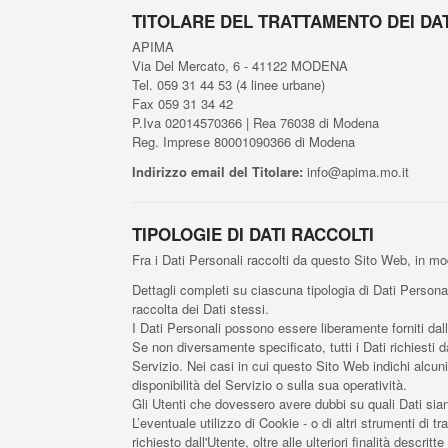
TITOLARE DEL TRATTAMENTO DEI DAT
APIMA
Via Del Mercato, 6 - 41122 MODENA
Tel. 059 31 44 53 (4 linee urbane)
Fax 059 31 34 42
P.Iva 02014570366 | Rea 76038 di Modena
Reg. Imprese 80001090366 di Modena
Indirizzo email del Titolare:
info@apima.mo.it
TIPOLOGIE DI DATI RACCOLTI
Fra i Dati Personali raccolti da questo Sito Web, in mo
Dettagli completi su ciascuna tipologia di Dati Personali
raccolta dei Dati stessi.
I Dati Personali possono essere liberamente forniti dal
Se non diversamente specificato, tutti i Dati richiesti 
Servizio. Nei casi in cui questo Sito Web indichi alcun
disponibilità del Servizio o sulla sua operatività.
Gli Utenti che dovessero avere dubbi su quali Dati siano
L’eventuale utilizzo di Cookie - o di altri strumenti di tr
richiesto dall'Utente, oltre alle ulteriori finalità descri