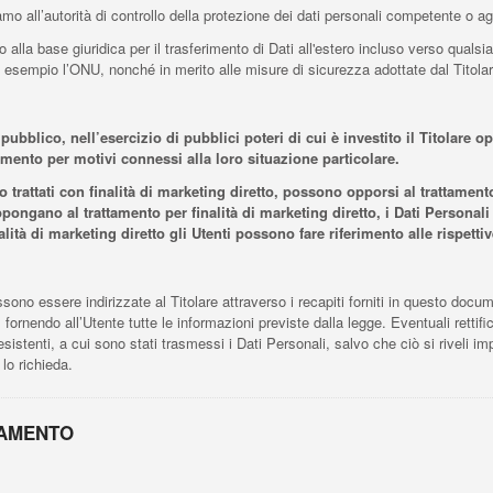
o all’autorità di controllo della protezione dei dati personali competente o agi
o alla base giuridica per il trasferimento di Dati all'estero incluso verso qualsi
 esempio l’ONU, nonché in merito alle misure di sicurezza adottate dal Titolare
pubblico, nell’esercizio di pubblici poteri di cui è investito il Titolare 
tamento per motivi connessi alla loro situazione particolare.
ero trattati con finalità di marketing diretto, possono opporsi al trattam
pongano al trattamento per finalità di marketing diretto, i Dati Personali
finalità di marketing diretto gli Utenti possono fare riferimento alle rispe
ossono essere indirizzate al Titolare attraverso i recapiti forniti in questo docum
ornendo all’Utente tutte le informazioni previste dalla legge. Eventuali rettifi
sistenti, a cui sono stati trasmessi i Dati Personali, salvo che ciò si riveli im
 lo richieda.
TAMENTO