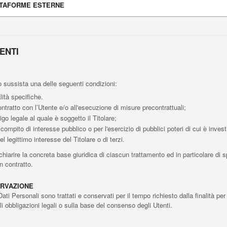
ATTAFORME ESTERNE
ENTI
aso sussista una delle seguenti condizioni:
lità specifiche.
ntratto con l’Utente e/o all'esecuzione di misure precontrattuali;
go legale al quale è soggetto il Titolare;
ompito di interesse pubblico o per l'esercizio di pubblici poteri di cui è investit
 legittimo interesse del Titolare o di terzi.
iarire la concreta base giuridica di ciascun trattamento ed in particolare di sp
n contratto.
ERVAZIONE
 Personali sono trattati e conservati per il tempo richiesto dalla finalità per
i obbligazioni legali o sulla base del consenso degli Utenti.