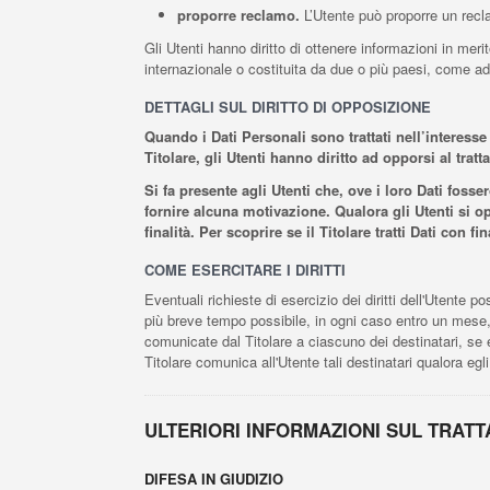
proporre reclamo.
L’Utente può proporre un reclam
Gli Utenti hanno diritto di ottenere informazioni in merit
internazionale o costituita da due o più paesi, come ad
DETTAGLI SUL DIRITTO DI OPPOSIZIONE
Quando i Dati Personali sono trattati nell’interesse 
Titolare, gli Utenti hanno diritto ad opporsi al trat
Si fa presente agli Utenti che, ove i loro Dati foss
fornire alcuna motivazione. Qualora gli Utenti si op
finalità. Per scoprire se il Titolare tratti Dati con 
COME ESERCITARE I DIRITTI
Eventuali richieste di esercizio dei diritti dell'Utente p
più breve tempo possibile, in ogni caso entro un mese, f
comunicate dal Titolare a ciascuno dei destinatari, se e
Titolare comunica all'Utente tali destinatari qualora egli
ULTERIORI INFORMAZIONI SUL TRAT
DIFESA IN GIUDIZIO