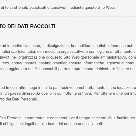
 di terzi ottenuti, pubblicati o condivisi mediante questo Sito Web.
O DEI DATI RACCOLTI
e ad impedire l’accesso, la divulgazione, la modifica o la distruzione non autor
atici e/o telematici, con modalità organizzative e con logiche strettamente corre
oinvolti nell’organizzazione di questo Sito Web (personale amministrativo, com
ci terzi, corrieri postali, hosting provider, società informatiche, agenzie di c
lenco aggiornato dei Responsabili potrà sempre essere richiesto al Titolare de
ed in ogni altro luogo in cui le parti coinvolte nel trattamento siano localizzate.
 in un paese diverso da quello in cui l’Utente si trova. Per ottenere ulteriori i
nto dei Dati Personali.
 Personali sono trattati e conservati per il tempo richiesto dalla finalità per
i obbligazioni legali o sulla base del consenso degli Utenti.