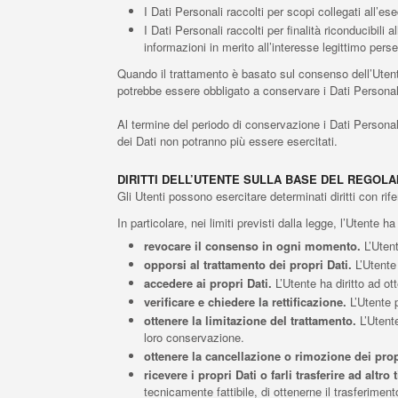
I Dati Personali raccolti per scopi collegati all’es
I Dati Personali raccolti per finalità riconducibili 
informazioni in merito all’interesse legittimo pers
Quando il trattamento è basato sul consenso dell’Utente
potrebbe essere obbligato a conservare i Dati Personali
Al termine del periodo di conservazione i Dati Personali s
dei Dati non potranno più essere esercitati.
DIRITTI DELL’UTENTE SULLA BASE DEL REGOL
Gli Utenti possono esercitare determinati diritti con rifer
In particolare, nei limiti previsti dalla legge, l’Utente ha i
revocare il consenso in ogni momento.
L’Utent
opporsi al trattamento dei propri Dati.
L’Utente 
accedere ai propri Dati.
L’Utente ha diritto ad ott
verificare e chiedere la rettificazione.
L’Utente p
ottenere la limitazione del trattamento.
L’Utente
loro conservazione.
ottenere la cancellazione o rimozione dei prop
ricevere i propri Dati o farli trasferire ad altro t
tecnicamente fattibile, di ottenerne il trasferiment