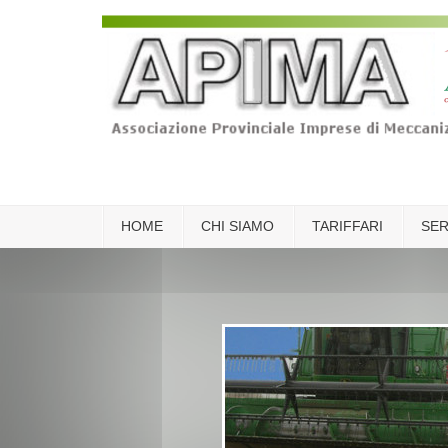
Login
Registrati
Home
HOME
CHI SIAMO
TARIFFARI
SER
Chi siamo
Tariffari
Servizi
Contatti
Newsletter