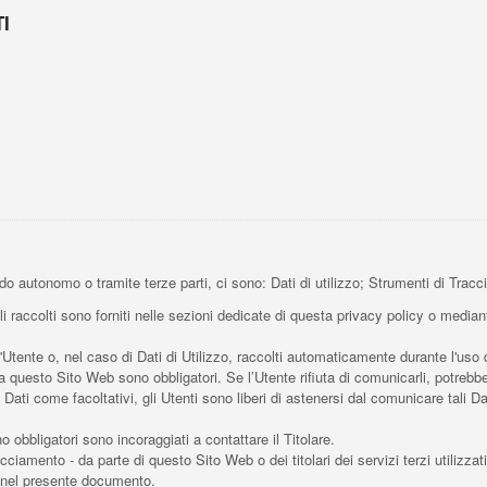
I
do autonomo o tramite terze parti, ci sono: Dati di utilizzo; Strumenti di Tra
 raccolti sono forniti nelle sezioni dedicate di questa privacy policy o mediante
l'Utente o, nel caso di Dati di Utilizzo, raccolti automaticamente durante l'uso
da questo Sito Web sono obbligatori. Se l’Utente rifiuta di comunicarli, potrebb
i Dati come facoltativi, gli Utenti sono liberi di astenersi dal comunicare tali
 obbligatori sono incoraggiati a contattare il Titolare.
acciamento - da parte di questo Sito Web o dei titolari dei servizi terzi utilizzat
tte nel presente documento.