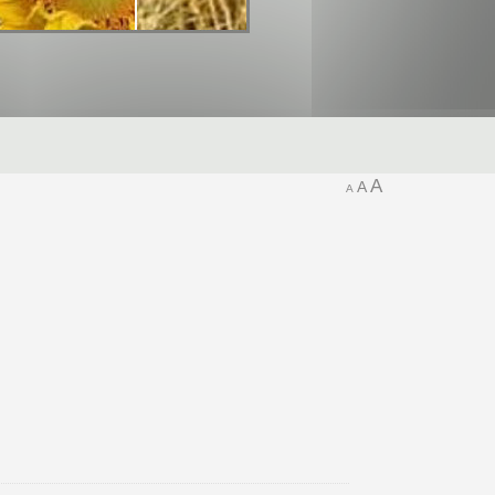
A
A
A