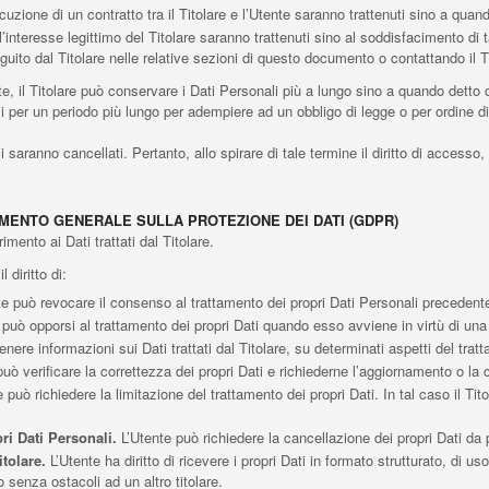
ecuzione di un contratto tra il Titolare e l’Utente saranno trattenuti sino a qua
all’interesse legittimo del Titolare saranno trattenuti sino al soddisfacimento di 
eguito dal Titolare nelle relative sezioni di questo documento o contattando il T
, il Titolare può conservare i Dati Personali più a lungo sino a quando detto 
 per un periodo più lungo per adempiere ad un obbligo di legge o per ordine di 
aranno cancellati. Pertanto, allo spirare di tale termine il diritto di accesso, ca
AMENTO GENERALE SULLA PROTEZIONE DEI DATI (GDPR)
imento ai Dati trattati dal Titolare.
l diritto di:
e può revocare il consenso al trattamento dei propri Dati Personali preceden
può opporsi al trattamento dei propri Dati quando esso avviene in virtù di un
enere informazioni sui Dati trattati dal Titolare, su determinati aspetti del trat
uò verificare la correttezza dei propri Dati e richiederne l’aggiornamento o la 
 può richiedere la limitazione del trattamento dei propri Dati. In tal caso il Tit
ri Dati Personali.
L’Utente può richiedere la cancellazione dei propri Dati da p
itolare.
L’Utente ha diritto di ricevere i propri Dati in formato strutturato, di 
o senza ostacoli ad un altro titolare.